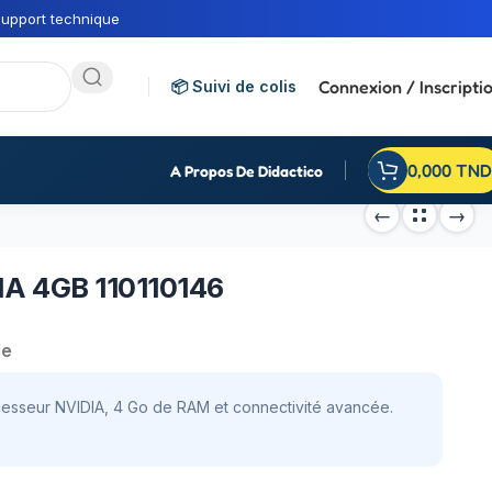
upport technique
Connexion / Inscripti
📦 Suivi de colis
0,000
TND
A Propos De Didactico
IA 4GB 110110146
de
cesseur NVIDIA, 4 Go de RAM et connectivité avancée.