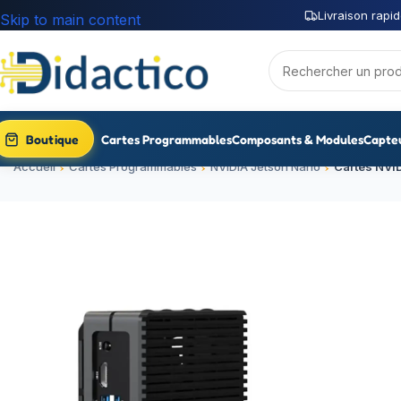
Livraison rapid
Skip to main content
Boutique
Cartes Programmables
Composants & Modules
Capte
Accueil
Cartes Programmables
NVIDIA Jetson Nano
Cartes NVI