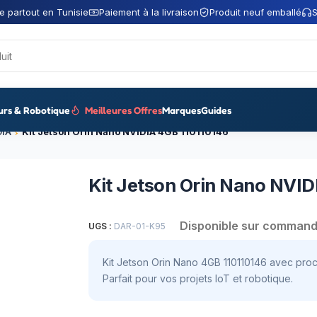
e partout en Tunisie
Paiement à la livraison
Produit neuf emballé
S
urs & Robotique
Meilleures Offres
Marques
Guides
DIA
Kit Jetson Orin Nano NVIDIA 4GB 110110146
Kit Jetson Orin Nano NVID
Disponible sur comman
UGS :
DAR-01-K95
Kit Jetson Orin Nano 4GB 110110146 avec pro
Parfait pour vos projets IoT et robotique.