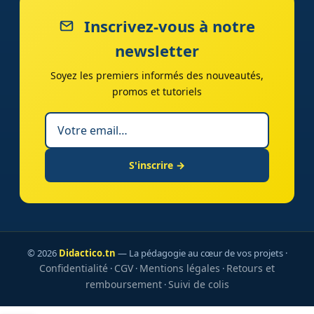
Inscrivez-vous à notre
newsletter
Soyez les premiers informés des nouveautés,
promos et tutoriels
S'inscrire →
© 2026
Didactico.tn
— La pédagogie au cœur de vos projets ·
Confidentialité
CGV
Mentions légales
Retours et
·
·
·
remboursement
Suivi de colis
·