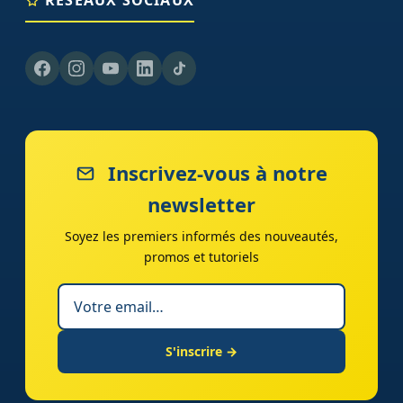
RÉSEAUX SOCIAUX
Inscrivez-vous à notre
newsletter
Soyez les premiers informés des nouveautés,
promos et tutoriels
S'inscrire →