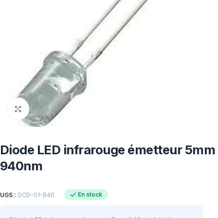
Click to enlarge
Diode LED infrarouge émetteur 5mm
940nm
En stock
UGS :
DCD-01-B40