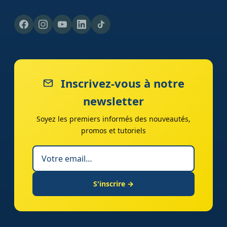
Inscrivez-vous à notre
newsletter
Soyez les premiers informés des nouveautés,
promos et tutoriels
S'inscrire →