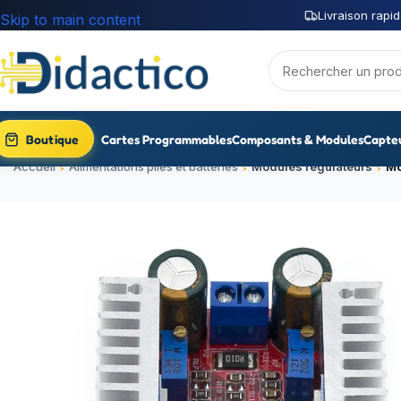
Livraison rapid
Skip to main content
Boutique
Cartes Programmables
Composants & Modules
Capte
Accueil
Alimentations piles et batteries
Modules régulateurs