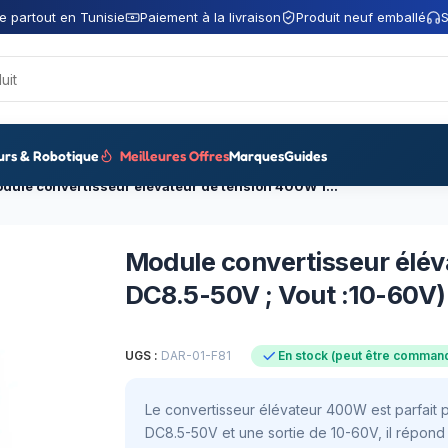
e partout en Tunisie
Paiement à la livraison
Produit neuf emballé
S
urs & Robotique
Meilleures Offres
Marques
Guides
Module convertisseur élévateur de tension 400W 15A (Vin : DC8.5-50V ; Vout :10-60V)
Module convertisseur élév
DC8.5-50V ; Vout :10-60V)
UGS :
DAR-01-F81
En stock (peut être comman
Le convertisseur élévateur 400W est parfait 
DC8.5-50V et une sortie de 10-60V, il répond 