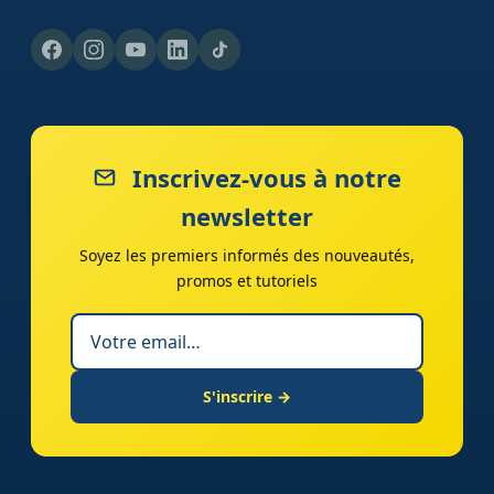
Inscrivez-vous à notre
newsletter
Soyez les premiers informés des nouveautés,
promos et tutoriels
S'inscrire →