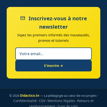
Inscrivez-vous à notre
newsletter
Soyez les premiers informés des nouveautés,
promos et tutoriels
S'inscrire →
© 2026
Didactico.tn
— La pédagogie au cœur de vos projets ·
Confidentialité
CGV
Mentions légales
Retours et
·
·
·
remboursement
Suivi de colis
·