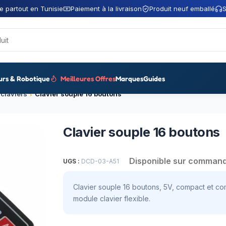
e partout en Tunisie
Paiement à la livraison
Produit neuf emballé
S
urs & Robotique
Meilleures Offres
Marques
Guides
claviers
Clavier souple 16 boutons
Clavier souple 16 boutons
Disponible sur comman
UGS :
DCD-03-A51
Clavier souple 16 boutons, 5V, compact et com
module clavier flexible.