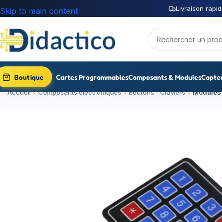
Livraison rapid
Skip to main content
Boutique
Cartes Programmables
Composants & Modules
Capte
Accueil
Composants électroniques
Boutons - Claviers
Modules 