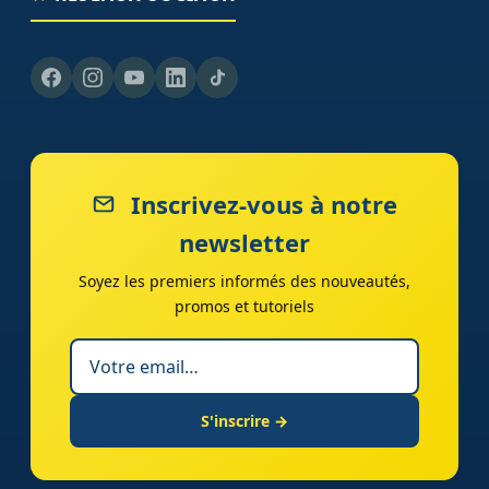
Inscrivez-vous à notre
newsletter
Soyez les premiers informés des nouveautés,
promos et tutoriels
S'inscrire →