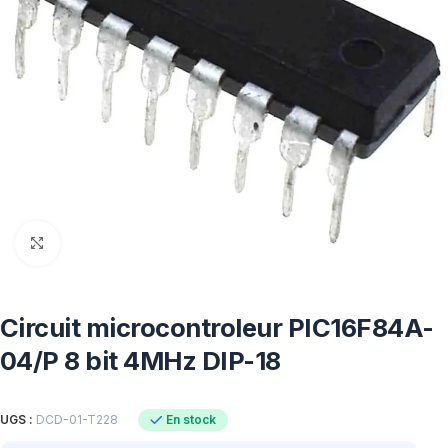
Click to enlarge
Circuit microcontroleur PIC16F84A-
04/P 8 bit 4MHz DIP-18
En stock
UGS :
DCD-01-T228