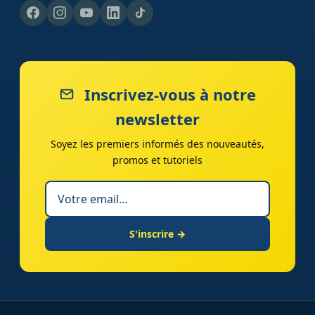
Inscrivez-vous à notre
newsletter
Soyez les premiers informés des nouveautés,
promos et tutoriels
S'inscrire →