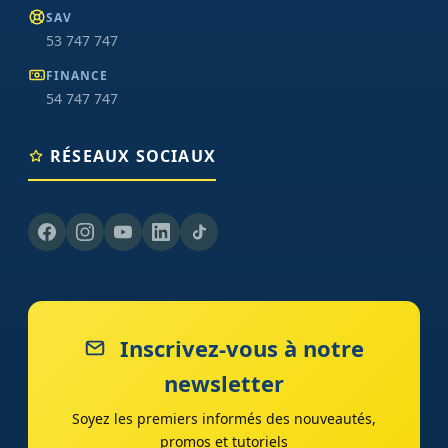
SAV
53 747 747
FINANCE
54 747 747
RÉSEAUX SOCIAUX
Inscrivez-vous à notre
newsletter
Soyez les premiers informés des nouveautés,
promos et tutoriels