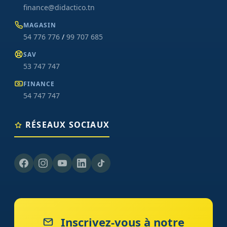
finance@didactico.tn
MAGASIN
54 776 776
/
99 707 685
SAV
53 747 747
FINANCE
54 747 747
RÉSEAUX SOCIAUX
Inscrivez-vous à notre