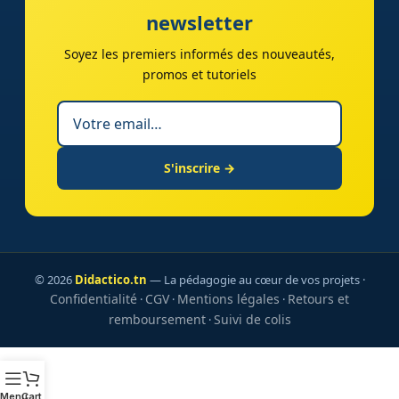
newsletter
Soyez les premiers informés des nouveautés,
promos et tutoriels
S'inscrire →
© 2026
Didactico.tn
— La pédagogie au cœur de vos projets ·
Confidentialité
CGV
Mentions légales
Retours et
·
·
·
remboursement
Suivi de colis
·
Menu
Cart