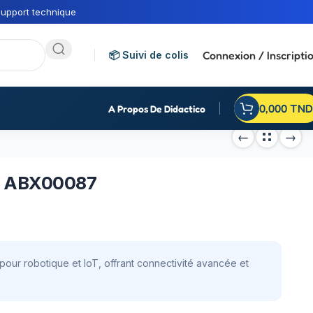
upport technique
Connexion / Inscripti
📦 Suivi de colis
0,000
TND
A Propos De Didactico
FI ABX00087
ur robotique et IoT, offrant connectivité avancée et