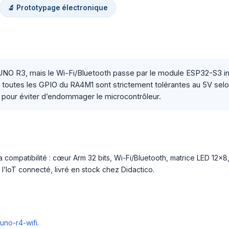
🔬 Prototypage électronique
 UNO R3, mais le Wi-Fi/Bluetooth passe par le module ESP32-S3 in
outes les GPIO du RA4M1 sont strictement tolérantes au 5V selon l
iel pour éviter d’endommager le microcontrôleur.
ompatibilité : cœur Arm 32 bits, Wi-Fi/Bluetooth, matrice LED 12×8
 l’IoT connecté, livré en stock chez Didactico.
uno-r4-wifi
.