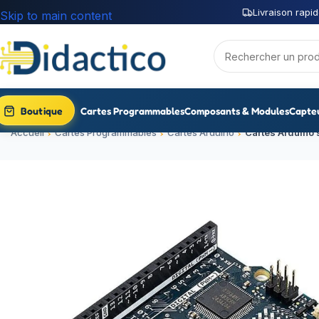
Livraison rapid
Skip to main content
Boutique
Cartes Programmables
Composants & Modules
Capte
Accueil
Cartes Programmables
Cartes Arduino
Cartes Arduino