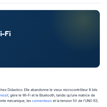
i-Fi
hez Didactico. Elle abandonne le vieux microcontrôleur 8 bits
ressif
, gère le Wi-Fi et le Bluetooth, tandis qu’une matrice de
einte mécanique, les
connecteurs
et la tension 5V de l’UNO R3,