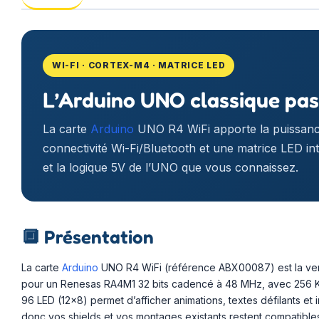
WI-FI · CORTEX-M4 · MATRICE LED
L’Arduino UNO classique pass
La carte
Arduino
UNO R4 WiFi apporte la puissan
connectivité Wi-Fi/Bluetooth et une matrice LED in
et la logique 5V de l’UNO que vous connaissez.
🔲
Présentation
La carte
Arduino
UNO R4 WiFi (référence ABX00087) est la versi
pour un Renesas RA4M1 32 bits cadencé à 48 MHz, avec 256 K
96 LED (12×8) permet d’afficher animations, textes défilants e
donc vos shields et vos montages existants restent compatible