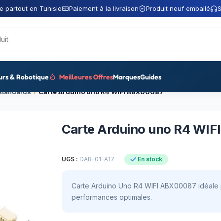
e partout en Tunisie
Paiement à la livraison
Produit neuf emballé
S
urs & Robotique
Meilleures Offres
Marques
Guides
 standards
Carte Arduino uno R4 WIFI ABX00087
Carte Arduino uno R4 WI
UGS :
DAR-01-A17
En stock
Carte Arduino Uno R4 WIFI ABX00087 idéale po
performances optimales.