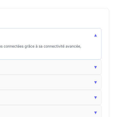
▾
ons connectées grâce à sa connectivité avancée,
▾
▾
▾
▾