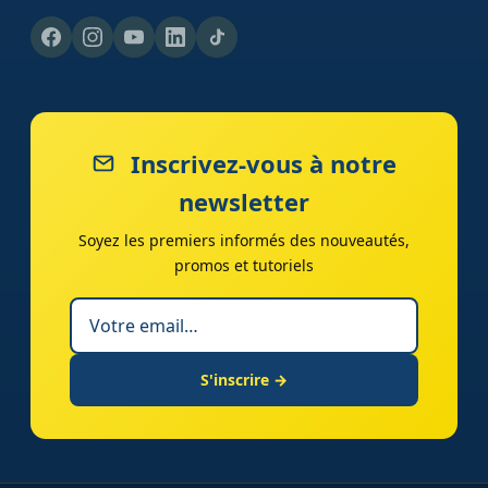
Inscrivez-vous à notre
newsletter
Soyez les premiers informés des nouveautés,
promos et tutoriels
S'inscrire →