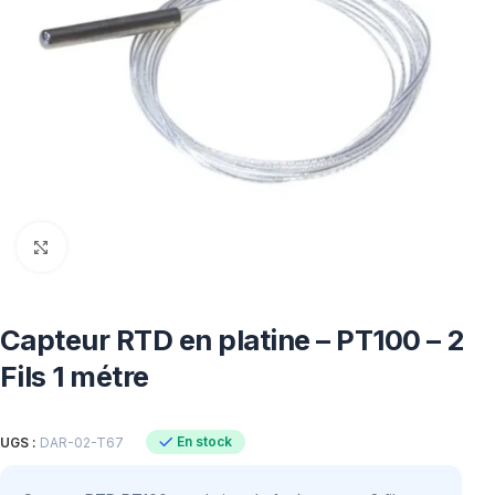
Click to enlarge
Capteur RTD en platine – PT100 – 2
Fils 1 métre
En stock
UGS :
DAR-02-T67