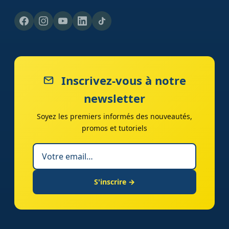
Inscrivez-vous à notre
newsletter
Soyez les premiers informés des nouveautés,
promos et tutoriels
S'inscrire →