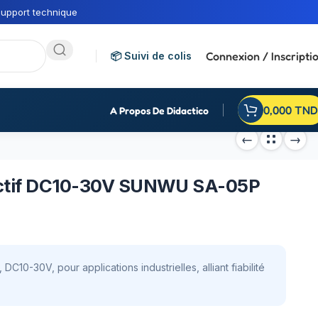
upport technique
Connexion / Inscripti
📦 Suivi de colis
0,000
TND
A Propos De Didactico
ductif DC10-30V SUNWU SA-05P
10-30V, pour applications industrielles, alliant fiabilité