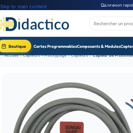
Livraison rapid
Skip to main content
Boutique
Cartes Programmables
Composants & Modules
Capte
Accueil
Capteurs – Prototypage
Capteurs
Capteur de Proximité