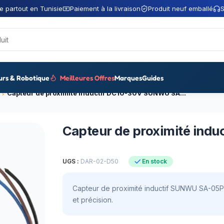
e partout en Tunisie
Paiement à la livraison
Produit neuf emballé
S
urs & Robotique
Meilleures Offres
Marques
Guides
Capteur de proximité inductif DC10-30V SUNWU SA-05P
Capteur de proximité in
UGS :
DAR-02-D50
En stock
Capteur de proximité inductif SUNWU SA-05P, DC
et précision.