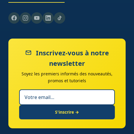
Inscrivez-vous à notre
newsletter
Soyez les premiers informés des nouveautés,
promos et tutoriels
S'inscrire →