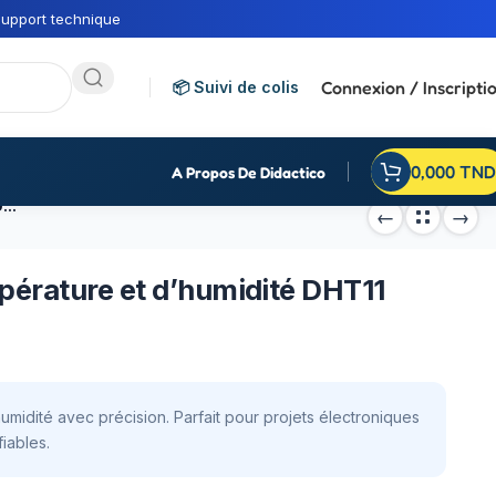
upport technique
Connexion / Inscripti
📦 Suivi de colis
0,000
TND
A Propos De Didactico
Module de capteur de Température et d’humidité DHT11
érature et d’humidité DHT11
midité avec précision. Parfait pour projets électroniques
iables.