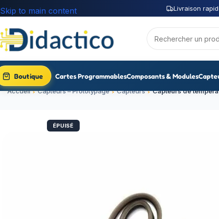
Livraison rapid
Skip to main content
Boutique
Cartes Programmables
Composants & Modules
Capte
Accueil
Capteurs – Prototypage
Capteurs
Capteurs de tempéra
ÉPUISÉ