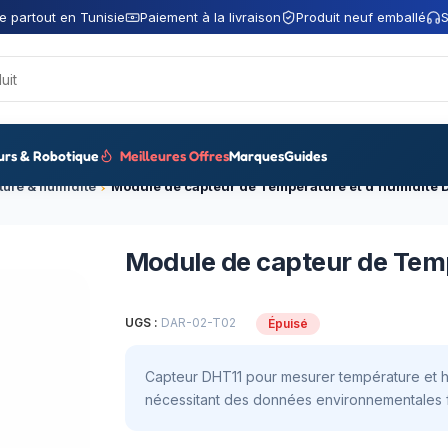
e partout en Tunisie
Paiement à la livraison
Produit neuf emballé
S
urs & Robotique
Meilleures Offres
Marques
Guides
ture & humidité
Module de capteur de Temp
UGS :
DAR-02-T02
Épuisé
Capteur DHT11 pour mesurer température et hu
nécessitant des données environnementales f