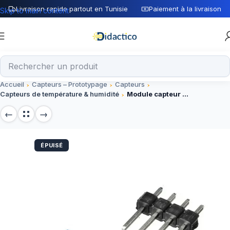
Livraison rapide partout en Tunisie
Paiement à la livraison
Skip to main content
Accueil
Capteurs – Prototypage
Capteurs
Capteurs de température & humidité
Module capteur de température sans contact MLX90614 GY-906
ÉPUISÉ