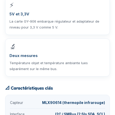
⚡
5V et 3,3V
La carte GY-906 embarque régulateur et adaptateur de
niveau pour 3,3 V comme 5 V.
🔬
Deux mesures
Température objet et température ambiante lues
séparément sur le même bus.
📐
Caractéristiques clés
Capteur
MLX90614 (thermopile infrarouge)
Interface
I2C / SMBus (2 fils SDA, SCL)