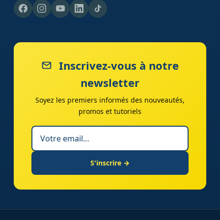
Inscrivez-vous à notre
newsletter
Soyez les premiers informés des nouveautés,
promos et tutoriels
S'inscrire →