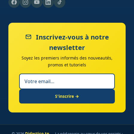
Inscrivez-vous à notre
newsletter
Soyez les premiers informés des nouveautés,
promos et tutoriels
S'inscrire →
© 2026
Didactico.tn
— La pédagogie au cœur de vos projets ·