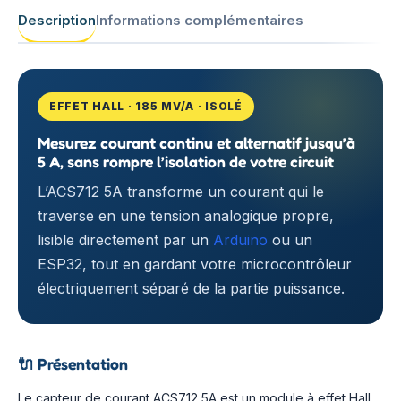
Description
Informations complémentaires
EFFET HALL · 185 MV/A · ISOLÉ
Mesurez courant continu et alternatif jusqu’à
5 A, sans rompre l’isolation de votre circuit
L’ACS712 5A transforme un courant qui le
traverse en une tension analogique propre,
lisible directement par un
Arduino
ou un
ESP32, tout en gardant votre microcontrôleur
électriquement séparé de la partie puissance.
🔌
Présentation
Le capteur de courant ACS712 5A est un module à effet Hall