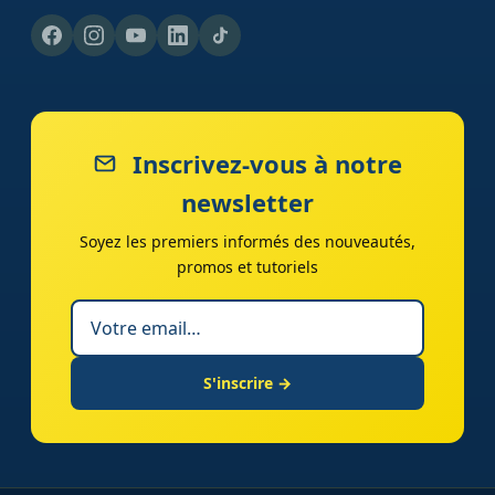
Inscrivez-vous à notre
newsletter
Soyez les premiers informés des nouveautés,
promos et tutoriels
S'inscrire →