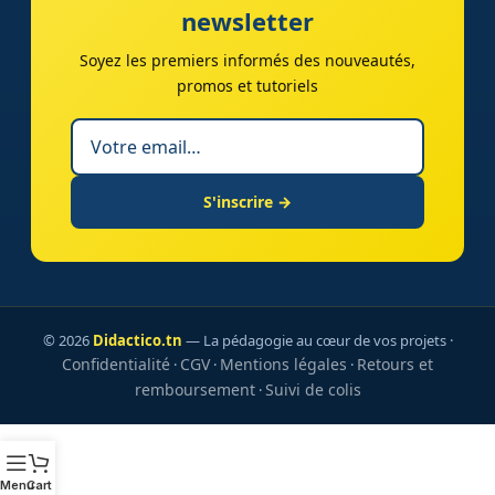
newsletter
Soyez les premiers informés des nouveautés,
promos et tutoriels
S'inscrire →
© 2026
Didactico.tn
— La pédagogie au cœur de vos projets ·
Confidentialité
CGV
Mentions légales
Retours et
·
·
·
remboursement
Suivi de colis
·
Menu
Cart