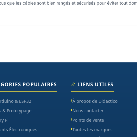
us que les câbles sont bien rangés et sécurisés pour éviter tout do
ÉGORIES POPULAIRES
LIENS UTILES
Arduino & ESP32
À propos de Didactico
s & Prototypage
Nous contacter
y Pi
Points de vente
nts Électroniques
Toutes les marques