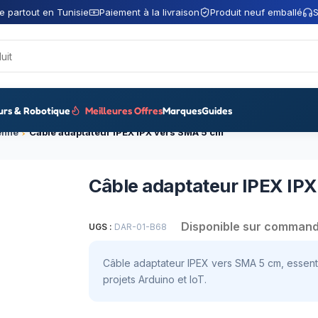
e partout en Tunisie
Paiement à la livraison
Produit neuf emballé
S
urs & Robotique
Meilleures Offres
Marques
Guides
enne
Câble adaptateur IPEX IPX vers SMA 5 cm
Câble adaptateur IPEX IP
Disponible sur comman
UGS :
DAR-01-B68
Câble adaptateur IPEX vers SMA 5 cm, essenti
projets Arduino et IoT.