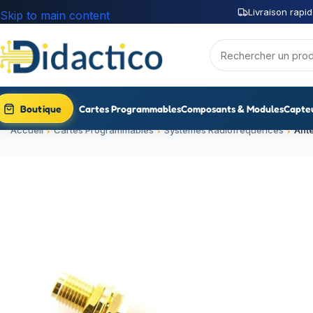
Livraison rapid
Skip to main content
Boutique
Cartes Programmables
Composants & Modules
Capte
Accueil
Cartes Programmables
Systèmes Radiofréquences
Ant