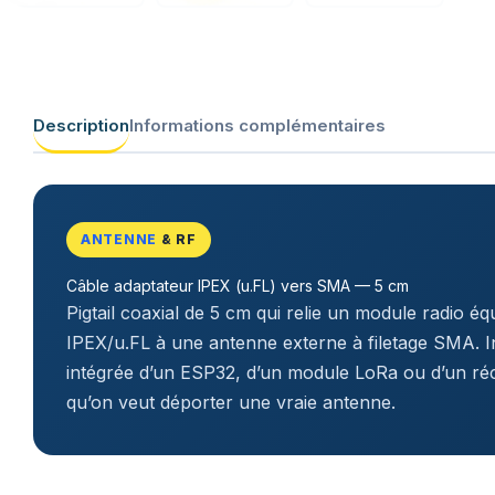
Description
Informations complémentaires
ANTENNE
& RF
Câble adaptateur IPEX (u.FL) vers SMA — 5 cm
Pigtail coaxial de 5 cm qui relie un module radio é
IPEX/u.FL à une antenne externe à filetage SMA. I
intégrée d’un ESP32, d’un module LoRa ou d’un réc
qu’on veut déporter une vraie antenne.