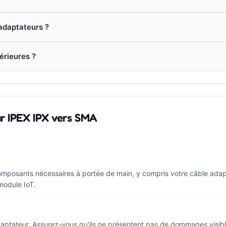
 adaptateurs ?
érieures ?
ur IPEX IPX vers SMA
omposants nécessaires à portée de main, y compris votre câble ada
module IoT.
aptateur. Assurez-vous qu'ils ne présentent pas de dommages visible