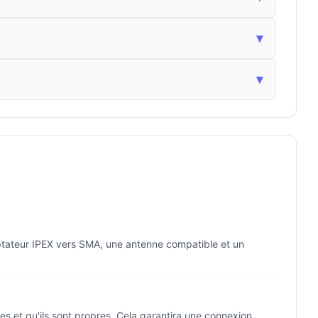
▾
▾
ptateur IPEX vers SMA, une antenne compatible et un
s et qu'ils sont propres. Cela garantira une connexion