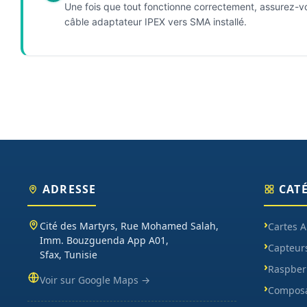
Une fois que tout fonctionne correctement, assurez-vo
câble adaptateur IPEX vers SMA installé.
ADRESSE
CAT
Cité des Martyrs, Rue Mohamed Salah,
Cartes 
Imm. Bouzguenda App A01,
Capteur
Sfax, Tunisie
Raspberr
Voir sur Google Maps →
Composa