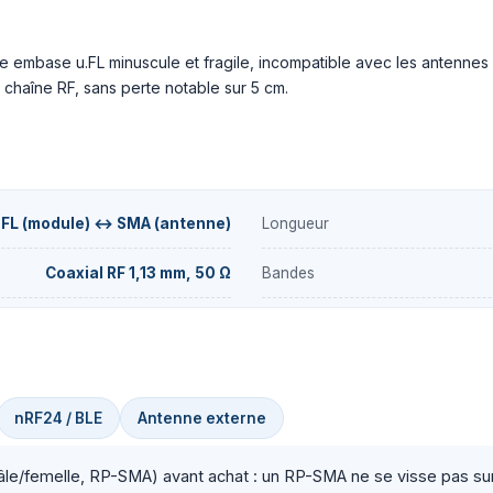
e embase u.FL minuscule et fragile, incompatible avec les antenne
chaîne RF, sans perte notable sur 5 cm.
u.FL (module) ↔ SMA (antenne)
Longueur
Coaxial RF 1,13 mm, 50 Ω
Bandes
nRF24 / BLE
Antenne externe
âle/femelle, RP-SMA) avant achat : un RP-SMA ne se visse pas su