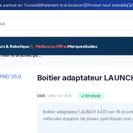
e partout en Tunisie
Paiement à la livraison
Produit neuf emballé
S
urs & Robotique
Meilleures Offres
Marques
Guides
Boitier adaptateur LAUNCH X431 non 16 broches pour PRO V5.0
Boitier adaptateur LAUNC
UGS :
DMU-02-A09
En stock
Boîtier adaptateur LAUNCH X431 non 16 broche
véhicules équipés de prises spécifiques non 