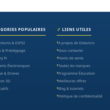
ÉGORIES POPULAIRES
LIENS UTILES
Arduino & ESP32
À propos de Didactico
s & Prototypage
Nous contacter
y Pi
Points de vente
nts Électroniques
Toutes les marques
ue & Drones
Programme Éducation
ion 3D
Meilleures offres
catifs
Blog & tutoriels
Politique de confidentialité