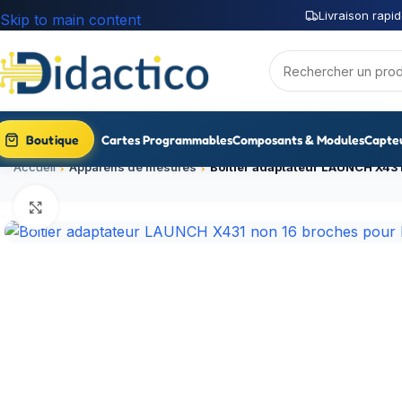
Livraison rapid
Skip to main content
Boutique
Cartes Programmables
Composants & Modules
Capte
Accueil
Appareils de mesures
Click to enlarge