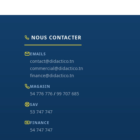
NOUS CONTACTER
EMAILS
contact@didactico.tn
commercial@didactico.tn
finance@didactico.tn
MAGASIN
54 776 776
/
99 707 685
SAV
53 747 747
FINANCE
54 747 747