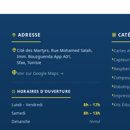
ADRESSE
CAT
Cité des Martyrs, Rue Mohamed Salah,
Cartes 
Imm. Bouzguenda App A01,
Capteur
Sfax, Tunisie
Raspberr
Voir sur Google Maps →
Composa
Robotiq
HORAIRES D'OUVERTURE
Impress
Kits Édu
Lundi – Vendredi
8h – 17h
Samedi
8h – 13h
Dimanche
Fermé