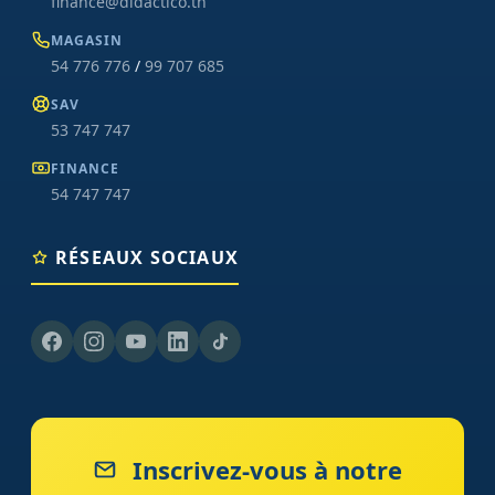
finance@didactico.tn
MAGASIN
54 776 776
/
99 707 685
SAV
53 747 747
FINANCE
54 747 747
RÉSEAUX SOCIAUX
Inscrivez-vous à notre