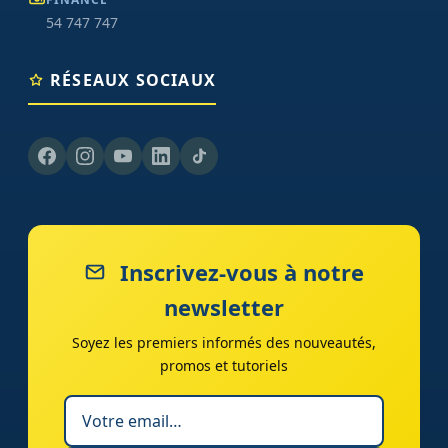
54 747 747
RÉSEAUX SOCIAUX
Inscrivez-vous à notre
newsletter
Soyez les premiers informés des nouveautés,
promos et tutoriels