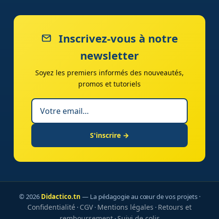
Inscrivez-vous à notre
newsletter
Soyez les premiers informés des nouveautés,
promos et tutoriels
S'inscrire →
© 2026
Didactico.tn
— La pédagogie au cœur de vos projets ·
Confidentialité
CGV
Mentions légales
Retours et
·
·
·
remboursement
Suivi de colis
·