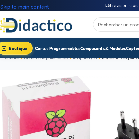
Livraison rapid
Skip to main content
Boutique
Cartes Programmables
Composants & Modules
Capte
Accueil
Cartes Programmables
Raspberry Pi
Accessoires pour