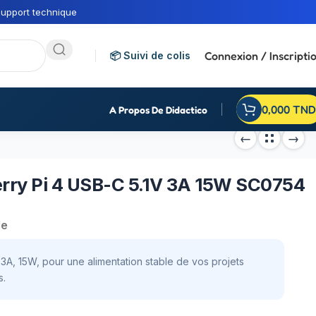
upport technique
Connexion / Inscripti
📦 Suivi de colis
0,000
TND
A Propos De Didactico
erry Pi 4 USB-C 5.1V 3A 15W SC0754
de
 3A, 15W, pour une alimentation stable de vos projets
s.