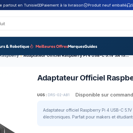
e partout en Tunisie
Paiement à la livraison
Produit neuf emballé
S
urs & Robotique
Meilleures Offres
Marques
Guides
 Raspberry
Adaptateur Officiel Raspberry Pi 4 USB-C 5.1V 3A 15W SC0754
Adaptateur Officiel Raspb
Disponible sur comman
UGS :
DRS-02-A81
Adaptateur officiel Raspberry Pi 4 USB-C 5.1V
électroniques. Parfait pour makers et étudiant