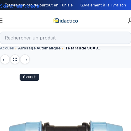
Livraison rapide partout en Tunisie
Paiement à la livraison
Skip to main content
Accueil
Arrosage Automatique
Té taraude 90×3″ PE (UNIDELTA)
ÉPUISÉ