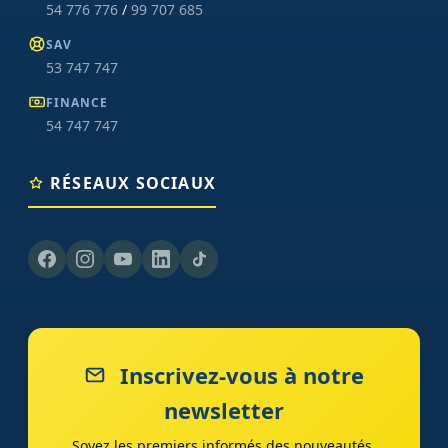
54 776 776
/
99 707 685
SAV
53 747 747
FINANCE
54 747 747
RÉSEAUX SOCIAUX
Inscrivez-vous à notre
newsletter
Soyez les premiers informés des nouveautés,