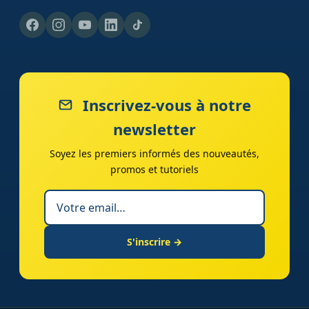
Inscrivez-vous à notre
newsletter
Soyez les premiers informés des nouveautés,
promos et tutoriels
S'inscrire →