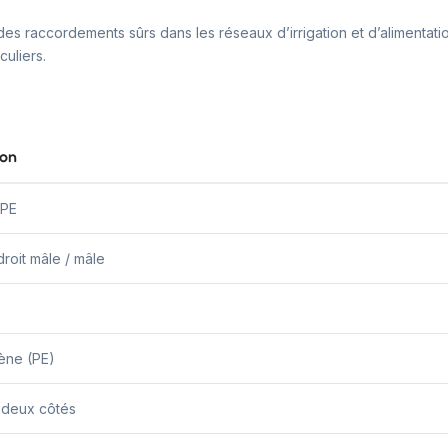
s raccordements sûrs dans les réseaux d’irrigation et d’alimentation e
culiers.
ion
 PE
roit mâle / mâle
ène (PE)
 deux côtés