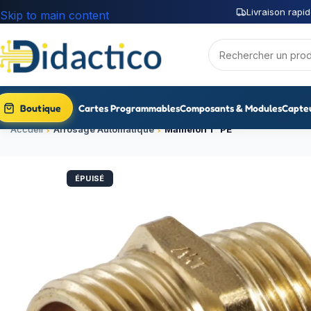
Livraison rapid
Skip to main content
Boutique
Cartes Programmables
Composants & Modules
Capte
Accueil
Arrosage Automatique
Mamelon 1″ PE
ÉPUISÉ