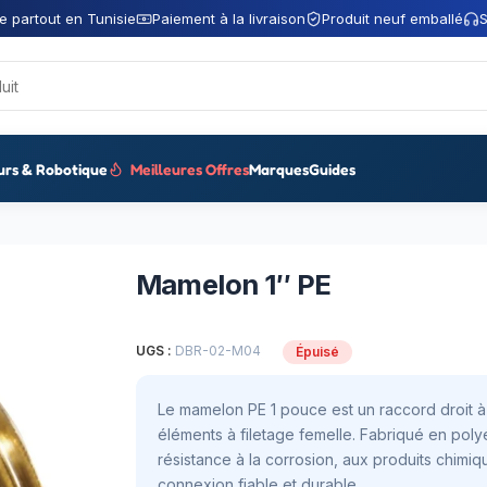
e partout en Tunisie
Paiement à la livraison
Produit neuf emballé
S
urs & Robotique
Meilleures Offres
Marques
Guides
Mamelon 1″ PE
UGS :
DBR-02-M04
Épuisé
Le mamelon PE 1 pouce est un raccord droit 
éléments à filetage femelle. Fabriqué en polyé
résistance à la corrosion, aux produits chimiq
connexion fiable et durable.