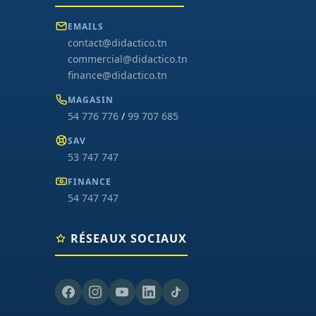
EMAILS
contact@didactico.tn
commercial@didactico.tn
finance@didactico.tn
MAGASIN
54 776 776
/
99 707 685
SAV
53 747 747
FINANCE
54 747 747
RÉSEAUX SOCIAUX