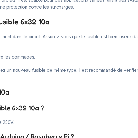
une protection contre les surcharges.
fusible 6×32 10a
ctement dans le circuit. Assurez-vous que le fusible est bien inséré d
tre les dommages.
érez un nouveau fusible de même type. Il est recommandé de vérifier 
10a
ible 6×32 10a ?
e 250V.
 Arduino / Raspberry Pi ?