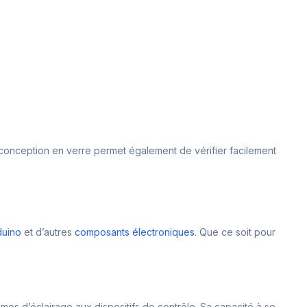
a conception en verre permet également de vérifier facilement
duino
et d’autres
composants électroniques
. Que ce soit pour
èmes d’éclairage aux dispositifs de contrôle. Sa capacité à se