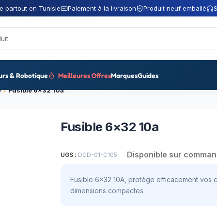
e partout en Tunisie
Paiement à la livraison
Produit neuf emballé
S
urs & Robotique
Meilleures Offres
Marques
Guides
e
Fusible 6×32 10a
Fusible 6×32 10a
Disponible sur comma
UGS :
DCD-01-C105
Fusible 6×32 10A, protège efficacement vos ci
dimensions compactes.