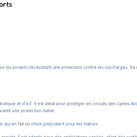
orts
pour les projets nécessitant une protection contre les surcharges. S
otique et d’IoT. Il est idéal pour protéger les circuits des cartes
Ar
antit une protection fiable.
 qui en fait un choix polyvalent pour les makers.
projets. Il est adapté pour des applications variées, allant des syst