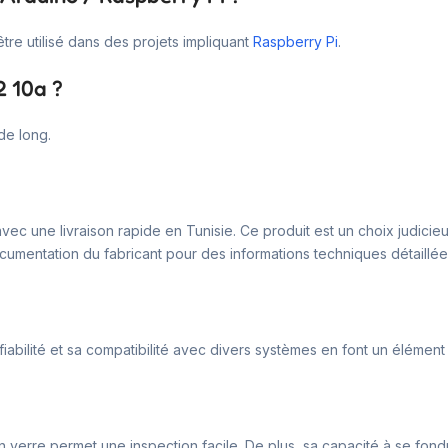
tre utilisé dans des projets impliquant
Raspberry Pi
.
2 10a ?
de long.
 avec une livraison rapide en Tunisie. Ce produit est un choix judi
ocumentation du fabricant pour des informations techniques détaillée
fiabilité et sa compatibilité avec divers systèmes en font un élément
 verre permet une inspection facile. De plus, sa capacité à se fondr