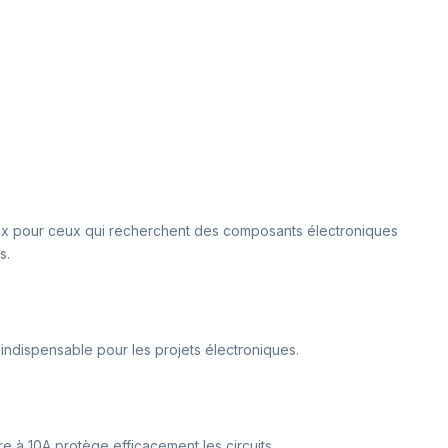
cieux pour ceux qui recherchent des composants électroniques
s.
 indispensable pour les projets électroniques.
e à 10A protège efficacement les circuits.