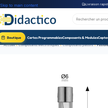
Livraison rapid
Skip to main content
Boutique
Cartes Programmables
Composants & Modules
Capte
Accueil
Composants électroniques
Composants passifs
Fusibl