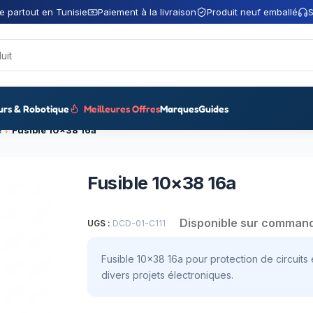
e partout en Tunisie
Paiement à la livraison
Produit neuf emballé
S
urs & Robotique
Meilleures Offres
Marques
Guides
e
Fusible 10×38 16a
Fusible 10×38 16a
Disponible sur comman
UGS :
DCD-01-C111
Fusible 10×38 16a pour protection de circuits
divers projets électroniques.