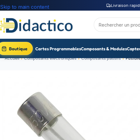
Livraison rapid
Skip to main content
Boutique
Cartes Programmables
Composants & Modules
Capte
Accueil
Composants électroniques
Composants passifs
Fusibl