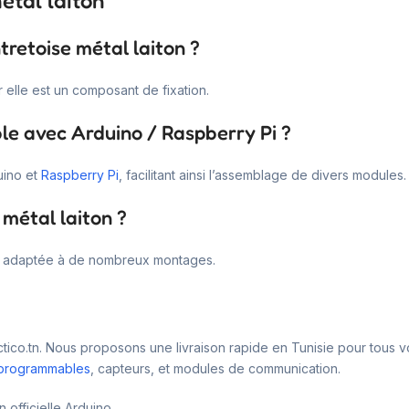
étal laiton
ntretoise métal laiton ?
r elle est un composant de fixation.
ble avec Arduino / Raspberry Pi ?
uino et
Raspberry Pi
, facilitant ainsi l’assemblage de divers modules.
 métal laiton ?
nd adaptée à de nombreux montages.
dactico.tn. Nous proposons une livraison rapide en Tunisie pour tou
 programmables
, capteurs, et modules de communication.
 officielle Arduino.