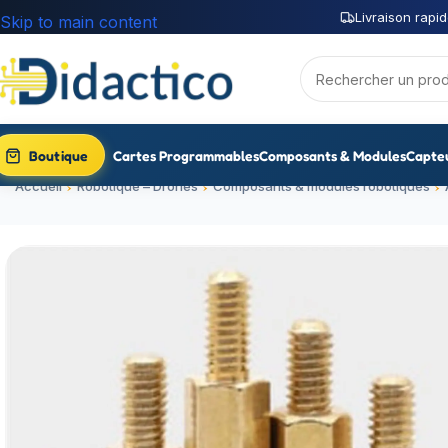
Livraison rapid
Skip to main content
Boutique
Cartes Programmables
Composants & Modules
Capte
Accueil
Robotique – Drones
Composants & modules robotiques