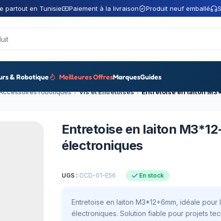
e partout en Tunisie
Paiement à la livraison
Produit neuf emballé
S
urs & Robotique
Meilleures Offres
Marques
Guides
Accessoires robotiques
Vis et Entretoises
Entretoise en laiton M3*
électroniques
UGS :
DCD-01-E56
En stock
Entretoise en laiton M3*12+6mm, idéale pour
électroniques. Solution fiable pour projets te