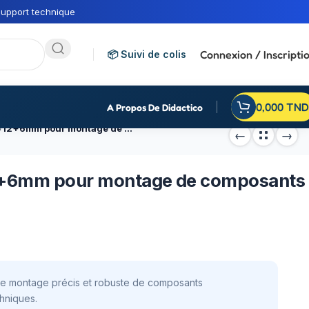
upport technique
Connexion / Inscripti
📦 Suivi de colis
0,000
TND
A Propos De Didactico
Entretoise en laiton M3*12+6mm pour montage de composants électroniques
12+6mm pour montage de composants
 le montage précis et robuste de composants
chniques.