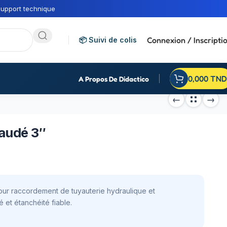
upport technique
Connexion / Inscripti
📦 Suivi de colis
0,000
TND
A Propos De Didactico
raudé 3″
pour raccordement de tuyauterie hydraulique et
é et étanchéité fiable.