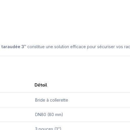
0 taraudée 3″
constitue une solution efficace pour sécuriser vos ra
Détail
Bride à collerette
DN80 (80 mm)
3 pouces (3″)