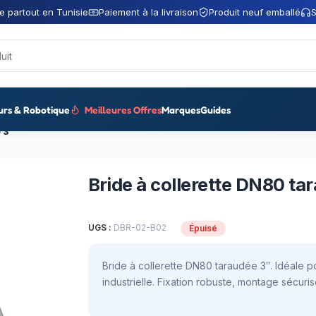
e partout en Tunisie
Paiement à la livraison
Produit neuf emballé
S
urs & Robotique
Meilleures Offres
Marques
Guides
 3″
Bride à collerette DN80 ta
UGS :
DBR-02-B02
Épuisé
Bride à collerette DN80 taraudée 3″. Idéale 
industrielle. Fixation robuste, montage sécuris