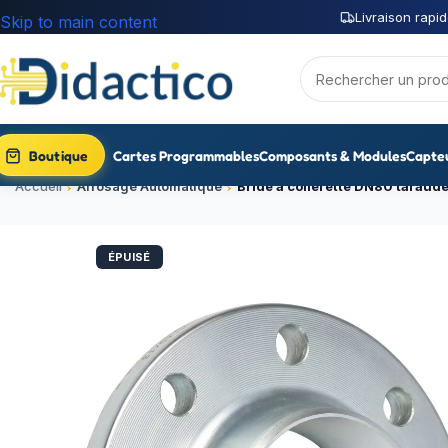
Livraison rapid
Skip to main content
Boutique
Cartes Programmables
Composants & Modules
Capte
Accueil
Arrosage Automatique
Bride à collerette DN80 taraudé
ÉPUISÉ