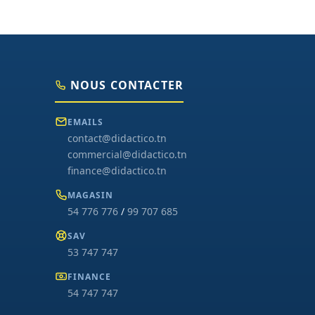
NOUS CONTACTER
EMAILS
contact@didactico.tn
commercial@didactico.tn
finance@didactico.tn
MAGASIN
54 776 776
/
99 707 685
SAV
53 747 747
FINANCE
54 747 747