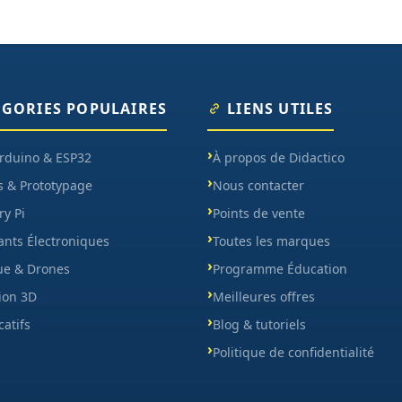
ÉGORIES POPULAIRES
LIENS UTILES
Arduino & ESP32
À propos de Didactico
s & Prototypage
Nous contacter
y Pi
Points de vente
nts Électroniques
Toutes les marques
ue & Drones
Programme Éducation
ion 3D
Meilleures offres
catifs
Blog & tutoriels
Politique de confidentialité