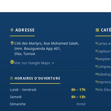
ADRESSE
CAT
Cité des Martyrs, Rue Mohamed Salah,
Cartes 
Imm. Bouzguenda App A01,
Capteur
Sfax, Tunisie
Raspberr
Voir sur Google Maps →
Composa
Robotiq
HORAIRES D'OUVERTURE
Impress
Kits Édu
Lundi – Vendredi
8h – 17h
Samedi
8h – 13h
Dimanche
Fermé