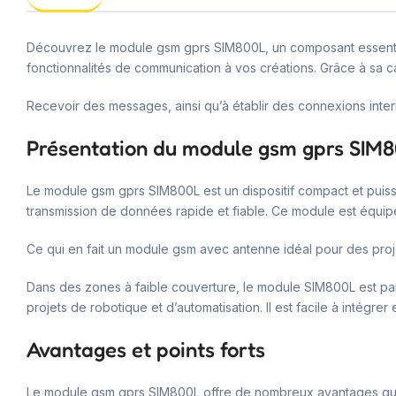
Découvrez le module gsm gprs SIM800L, un composant essentiel
fonctionnalités de communication à vos créations. Grâce à sa c
Recevoir des messages, ainsi qu’à établir des connexions intern
Présentation du module gsm gprs SIM
Le module gsm gprs SIM800L est un dispositif compact et puissa
transmission de données rapide et fiable. Ce module est équi
Ce qui en fait un module gsm avec antenne idéal pour des proje
Dans des zones à faible couverture, le module SIM800L est par
projets de robotique et d’automatisation. Il est facile à intégrer
Avantages et points forts
Le module gsm gprs SIM800L offre de nombreux avantages qui le