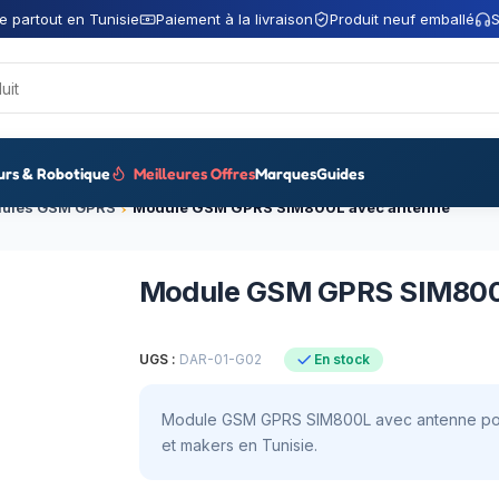
e partout en Tunisie
Paiement à la livraison
Produit neuf emballé
S
urs & Robotique
Meilleures Offres
Marques
Guides
ules GSM GPRS
Module GSM GPRS SIM800L avec antenne
Module GSM GPRS SIM800
UGS :
DAR-01-G02
En stock
Module GSM GPRS SIM800L avec antenne pour p
et makers en Tunisie.