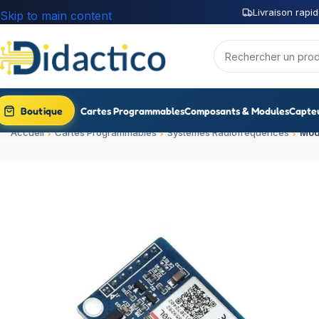
Livraison rapid
Skip to main content
Boutique
Cartes Programmables
Composants & Modules
Capte
Accueil
Cartes Programmables
Systèmes Radiofréquences
Mod