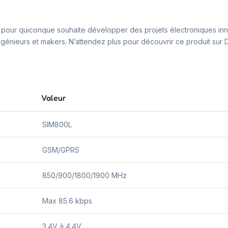
 pour quiconque souhaite développer des projets électroniques inno
génieurs et makers. N’attendez plus pour découvrir ce produit sur Di
Valeur
SIM800L
GSM/GPRS
850/900/1800/1900 MHz
Max 85.6 kbps
3.4V à 4.4V