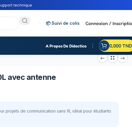
upport technique
Connexion / Inscripti
📦 Suivi de colis
0,000
TND
A Propos De Didactico
L avec antenne
rojets de communication sans fil, idéal pour étudiants