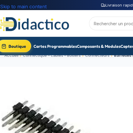
Livraison rapid
Skip to main content
Boutique
Cartes Programmables
Composants & Modules
Capte
Accueil
Connectique – câbles – Boitiers
Connecteurs
Barrettes