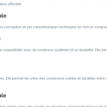
on officielle.
ale
. Sa conception et ses caractéristiques techniques en font un compo
e
, sa compatibilité avec de nombreux systèmes et sa durabilité. Elle est
e
ues. Elle permet de créer des connexions solides et durables entre 
ale
ment utilisée dans des projets de robotique, d’automatisation et de 