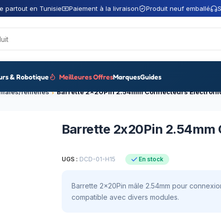
e partout en Tunisie
Paiement à la livraison
Produit neuf emballé
S
urs & Robotique
Meilleures Offres
Marques
Guides
 mâles/femelles
Barrette 2x20Pin 2.54mm 
UGS :
DCD-01-H15
En stock
Barrette 2x20Pin mâle 2.54mm pour connexions
compatible avec divers modules.