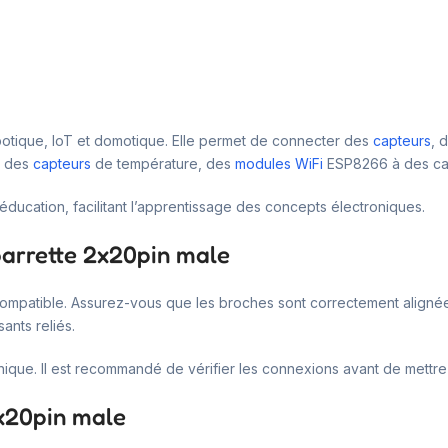
obotique, IoT et domotique. Elle permet de connecter des
capteurs
, 
er des
capteurs
de température, des
modules WiFi
ESP8266 à des ca
’éducation, facilitant l’apprentissage des concepts électroniques.
barrette 2x20pin male
rte compatible. Assurez-vous que les broches sont correctement aligné
nts reliés.
nique. Il est recommandé de vérifier les connexions avant de mettre
2x20pin male